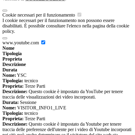
Cookie necessari per il funzionamento
I cookie necessari per il funzionamento non possono essere
disabilitati. È possibile consultare l'elenco nella pagina della cookie
policy.
www.youtube.com
Nome
Tipologia
Proprieta
Descrizione
Durata
Nome:
YSC
Tipologia:
tecnico
Proprieta:
Terze Parti
Descrizione:
Questo cookie è impostato da YouTube per tenere
traccia delle visualizzazioni dei video incorporati.
Durata:
Sessione
Nome:
VISITOR_INFO1_LIVE
Tipologia:
tecnico
Proprieta:
Terze Parti
Descrizione:
Questo cookie è impostato da Youtube per tenere
traccia delle preferenze dell'utente per i video di Youtube incorporati
nei siti; può anche determinare se il visitatore del sito web sta