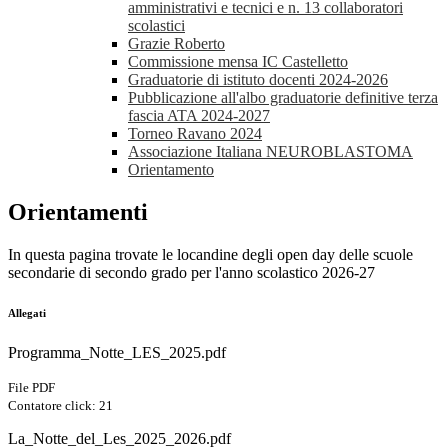
amministrativi e tecnici e n. 13 collaboratori
scolastici
Grazie Roberto
Commissione mensa IC Castelletto
Graduatorie di istituto docenti 2024-2026
Pubblicazione all'albo graduatorie definitive terza
fascia ATA 2024-2027
Torneo Ravano 2024
Associazione Italiana NEUROBLASTOMA
Orientamento
Orientamenti
In questa pagina trovate le locandine degli open day delle scuole
secondarie di secondo grado per l'anno scolastico 2026-27
Allegati
Programma_Notte_LES_2025.pdf
File PDF
Contatore click: 21
La_Notte_del_Les_2025_2026.pdf