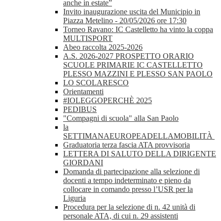
anche in estate”
Invito inaugurazione uscita del Municipio in
Piazza Metelino - 20/05/2026 ore 17:30
Torneo Ravano: IC Castelletto ha vinto la coppa
MULTISPORT
Abeo raccolta 2025-2026
A.S. 2026-2027 PROSPETTO ORARIO
SCUOLE PRIMARIE IC CASTELLETTO
PLESSO MAZZINI E PLESSO SAN PAOLO
LO SCOLARESCO
Orientamenti
#IOLEGGOPERCHÈ 2025
PEDIBUS
"Compagni di scuola" alla San Paolo
la
SETTIMANAEUROPEADELLAMOBILITÀ
Graduatoria terza fascia ATA provvisoria
LETTERA DI SALUTO DELLA DIRIGENTE
GIORDANI
Domanda di partecipazione alla selezione di
docenti a tempo indeterminato e pieno da
collocare in comando presso l’USR per la
Liguria
Procedura per la selezione di n. 42 unità di
personale ATA, di cui n. 29 assistenti