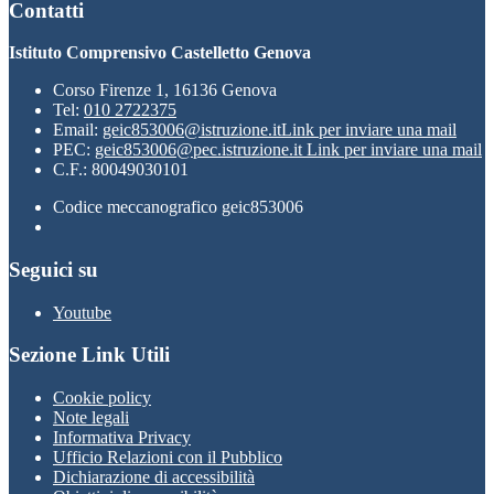
Contatti
Istituto Comprensivo Castelletto Genova
Corso Firenze 1, 16136 Genova
Tel:
010 2722375
Email:
geic853006@istruzione.it
Link per inviare una mail
PEC:
geic853006@pec.istruzione.it
Link per inviare una mail
C.F.: 80049030101
Codice meccanografico geic853006
Seguici su
Youtube
Sezione Link Utili
Cookie policy
Note legali
Informativa Privacy
Ufficio Relazioni con il Pubblico
Dichiarazione di accessibilità