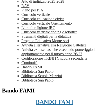
Atto di indirizzo 2025-2028
RAV
Piano per l’IA
Curricolo verticale
Curricolo educazione civica
Curricolo verticale Orientamento
L'ora di religione IRC
Curricolo verticale coding e robotica
Strumenti digitali per la didattica
Progetto Educativo Montessori
Attività alternativa alla Religione Cattolica
Attività extrascolastiche e secondo pomeriggio in
aggiornamento per il nuovo anno 26-27
Certificazione TRINITY scuola secondaria
Continuità
Bando FAMI
Biblioteca San Paolo
Biblioteca Scuola Mazzini
Biblioteca San Paolo
Bando FAMI
BANDO FAMI