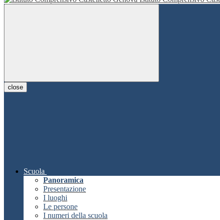
close
Scuola
Panoramica
Presentazione
I luoghi
Le persone
I numeri della scuola