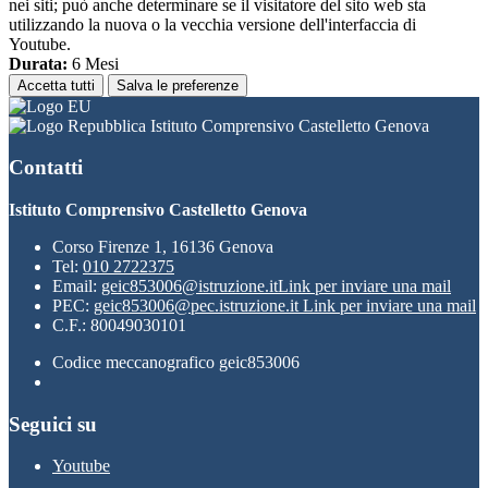
nei siti; può anche determinare se il visitatore del sito web sta
utilizzando la nuova o la vecchia versione dell'interfaccia di
Youtube.
Durata:
6 Mesi
Accetta tutti
Salva le preferenze
Istituto Comprensivo Castelletto Genova
Contatti
Istituto Comprensivo Castelletto Genova
Corso Firenze 1, 16136 Genova
Tel:
010 2722375
Email:
geic853006@istruzione.it
Link per inviare una mail
PEC:
geic853006@pec.istruzione.it
Link per inviare una mail
C.F.: 80049030101
Codice meccanografico geic853006
Seguici su
Youtube