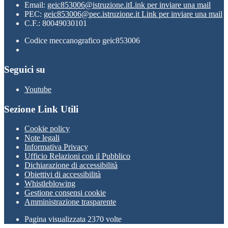
Email:
geic853006@istruzione.it
Link per inviare una mail
PEC:
geic853006@pec.istruzione.it
Link per inviare una mail
C.F.: 80049030101
Codice meccanografico geic853006
Seguici su
Youtube
Sezione Link Utili
Cookie policy
Note legali
Informativa Privacy
Ufficio Relazioni con il Pubblico
Dichiarazione di accessibilità
Obiettivi di accessibilità
Whistleblowing
Gestione consensi cookie
Amministrazione trasparente
Pagina visualizzata
2370
volte