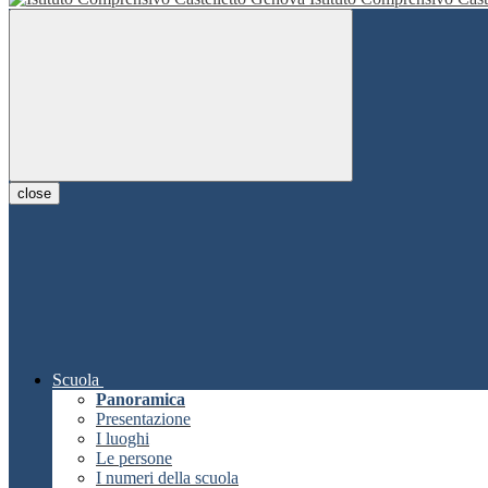
close
Scuola
Panoramica
Presentazione
I luoghi
Le persone
I numeri della scuola