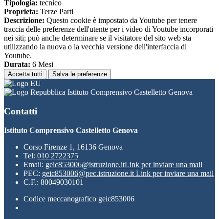
Tipologia:
tecnico
Proprieta:
Terze Parti
Descrizione:
Questo cookie è impostato da Youtube per tenere
traccia delle preferenze dell'utente per i video di Youtube incorporati
nei siti; può anche determinare se il visitatore del sito web sta
utilizzando la nuova o la vecchia versione dell'interfaccia di
Youtube.
Durata:
6 Mesi
Accetta tutti
Salva le preferenze
Istituto Comprensivo Castelletto Genova
Contatti
Istituto Comprensivo Castelletto Genova
Corso Firenze 1, 16136 Genova
Tel:
010 2722375
Email:
geic853006@istruzione.it
Link per inviare una mail
PEC:
geic853006@pec.istruzione.it
Link per inviare una mail
C.F.: 80049030101
Codice meccanografico geic853006