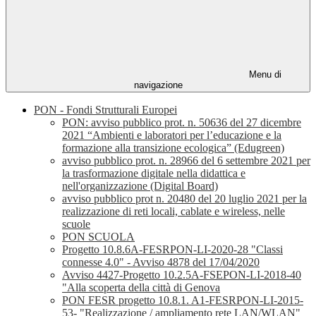
Menu di
navigazione
PON - Fondi Strutturali Europei
PON: avviso pubblico prot. n. 50636 del 27 dicembre
2021 “Ambienti e laboratori per l’educazione e la
formazione alla transizione ecologica” (Edugreen)
avviso pubblico prot. n. 28966 del 6 settembre 2021 per
la trasformazione digitale nella didattica e
nell'organizzazione (Digital Board)
avviso pubblico prot n. 20480 del 20 luglio 2021 per la
realizzazione di reti locali, cablate e wireless, nelle
scuole
PON SCUOLA
Progetto 10.8.6A-FESRPON-LI-2020-28 "Classi
connesse 4.0" - Avviso 4878 del 17/04/2020
Avviso 4427-Progetto 10.2.5A-FSEPON-LI-2018-40
"Alla scoperta della città di Genova
PON FESR progetto 10.8.1. A1-FESRPON-LI-2015-
53- "Realizzazione / ampliamento rete LAN/WLAN"