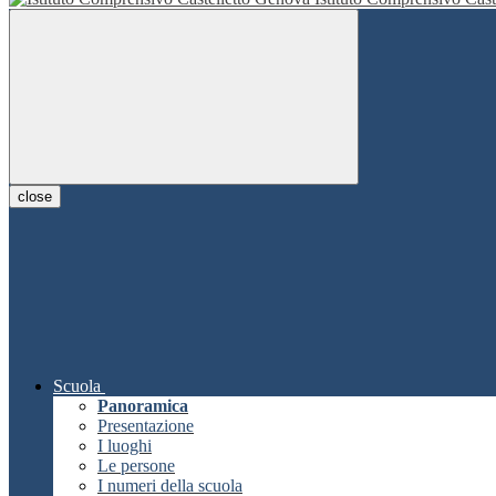
close
Scuola
Panoramica
Presentazione
I luoghi
Le persone
I numeri della scuola