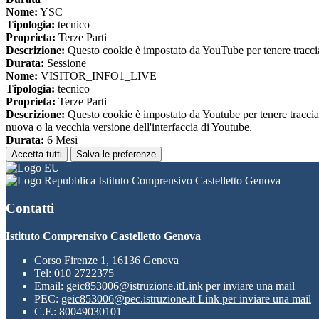
Nome:
YSC
Tipologia:
tecnico
Proprieta:
Terze Parti
Descrizione:
Questo cookie è impostato da YouTube per tenere traccia 
Durata:
Sessione
Nome:
VISITOR_INFO1_LIVE
Tipologia:
tecnico
Proprieta:
Terze Parti
Descrizione:
Questo cookie è impostato da Youtube per tenere traccia de
nuova o la vecchia versione dell'interfaccia di Youtube.
Durata:
6 Mesi
Accetta tutti
Salva le preferenze
Istituto Comprensivo Castelletto Genova
Contatti
Istituto Comprensivo Castelletto Genova
Corso Firenze 1, 16136 Genova
Tel:
010 2722375
Email:
geic853006@istruzione.it
Link per inviare una mail
PEC:
geic853006@pec.istruzione.it
Link per inviare una mail
C.F.: 80049030101