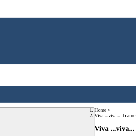
Home
>
Viva ...viva... il carn
Viva ...viva..