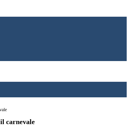
evale
. il carnevale