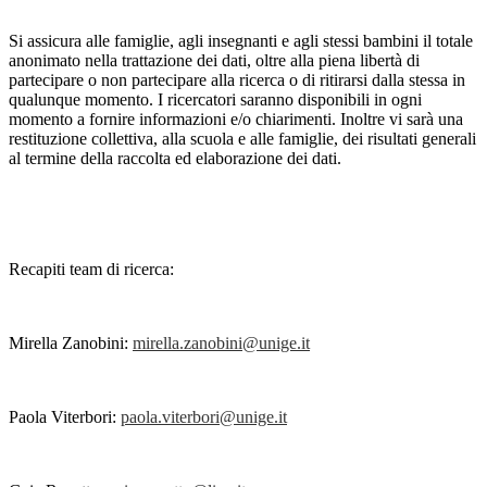
Si assicura alle famiglie, agli insegnanti e agli stessi bambini il totale
anonimato nella trattazione dei dati, oltre alla piena libertà di
partecipare o non partecipare alla ricerca o di ritirarsi dalla stessa in
qualunque momento. I ricercatori saranno disponibili in ogni
momento a fornire informazioni e/o chiarimenti. Inoltre vi sarà una
restituzione collettiva, alla scuola e alle famiglie, dei risultati generali
al termine della raccolta ed elaborazione dei dati.
Recapiti team di ricerca:
Mirella Zanobini:
mirella.zanobini@unige.it
Paola Viterbori:
paola.viterbori@unige.it