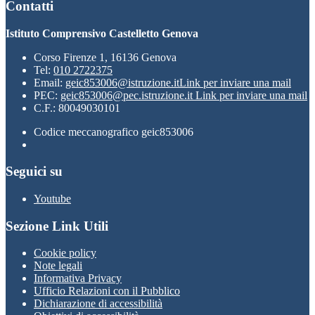
Contatti
Istituto Comprensivo Castelletto Genova
Corso Firenze 1, 16136 Genova
Tel:
010 2722375
Email:
geic853006@istruzione.it
Link per inviare una mail
PEC:
geic853006@pec.istruzione.it
Link per inviare una mail
C.F.: 80049030101
Codice meccanografico geic853006
Seguici su
Youtube
Sezione Link Utili
Cookie policy
Note legali
Informativa Privacy
Ufficio Relazioni con il Pubblico
Dichiarazione di accessibilità