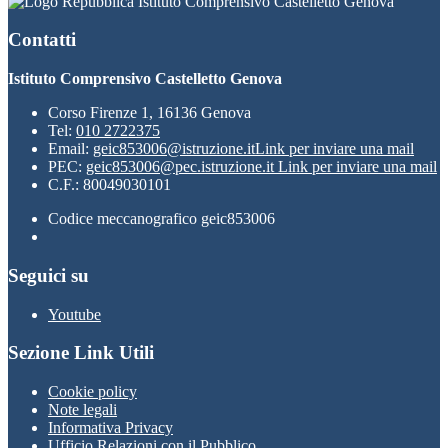
Istituto Comprensivo Castelletto Genova
Contatti
Istituto Comprensivo Castelletto Genova
Corso Firenze 1, 16136 Genova
Tel:
010 2722375
Email:
geic853006@istruzione.it
Link per inviare una mail
PEC:
geic853006@pec.istruzione.it
Link per inviare una mail
C.F.: 80049030101
Codice meccanografico geic853006
Seguici su
Youtube
Sezione Link Utili
Cookie policy
Note legali
Informativa Privacy
Ufficio Relazioni con il Pubblico