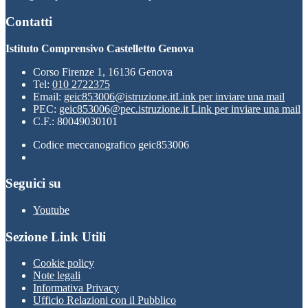
Contatti
Istituto Comprensivo Castelletto Genova
Corso Firenze 1, 16136 Genova
Tel:
010 2722375
Email:
geic853006@istruzione.it
Link per inviare una mail
PEC:
geic853006@pec.istruzione.it
Link per inviare una mail
C.F.: 80049030101
Codice meccanografico geic853006
Seguici su
Youtube
Sezione Link Utili
Cookie policy
Note legali
Informativa Privacy
Ufficio Relazioni con il Pubblico