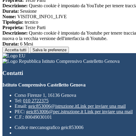
Proprieta:
Terze Parti
Descrizione:
Questo cookie è impostato da YouTube per tenere traccia 
Durata:
Sessione
Nome:
VISITOR_INFO1_LIVE
Tipologia:
tecnico
Proprieta:
Terze Parti
Descrizione:
Questo cookie è impostato da Youtube per tenere traccia de
nuova o la vecchia versione dell'interfaccia di Youtube.
Durata:
6 Mesi
Accetta tutti
Salva le preferenze
Istituto Comprensivo Castelletto Genova
Contatti
Istituto Comprensivo Castelletto Genova
Corso Firenze 1, 16136 Genova
Tel:
010 2722375
Email:
geic853006@istruzione.it
Link per inviare una mail
PEC:
geic853006@pec.istruzione.it
Link per inviare una mail
C.F.: 80049030101
Codice meccanografico geic853006