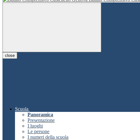
close
Scuola
Panoramica
Presentazione
I luoghi
Le persone
I numeri della scuola