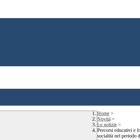
Home
>
Novità
>
Le notizie
>
Percorsi educativi e f
socialità nel periodo 