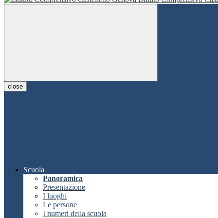
close
Scuola
Panoramica
Presentazione
I luoghi
Le persone
I numeri della scuola