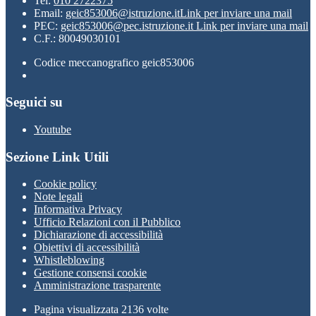
Tel:
010 2722375
Email:
geic853006@istruzione.it
Link per inviare una mail
PEC:
geic853006@pec.istruzione.it
Link per inviare una mail
C.F.: 80049030101
Codice meccanografico geic853006
Seguici su
Youtube
Sezione Link Utili
Cookie policy
Note legali
Informativa Privacy
Ufficio Relazioni con il Pubblico
Dichiarazione di accessibilità
Obiettivi di accessibilità
Whistleblowing
Gestione consensi cookie
Amministrazione trasparente
Pagina visualizzata
2136
volte