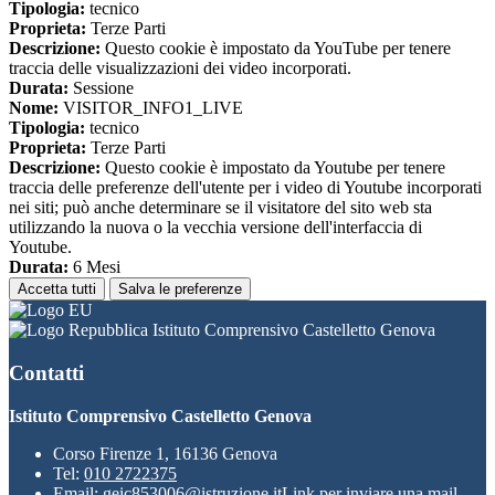
Tipologia:
tecnico
Proprieta:
Terze Parti
Descrizione:
Questo cookie è impostato da YouTube per tenere
traccia delle visualizzazioni dei video incorporati.
Durata:
Sessione
Nome:
VISITOR_INFO1_LIVE
Tipologia:
tecnico
Proprieta:
Terze Parti
Descrizione:
Questo cookie è impostato da Youtube per tenere
traccia delle preferenze dell'utente per i video di Youtube incorporati
nei siti; può anche determinare se il visitatore del sito web sta
utilizzando la nuova o la vecchia versione dell'interfaccia di
Youtube.
Durata:
6 Mesi
Accetta tutti
Salva le preferenze
Istituto Comprensivo Castelletto Genova
Contatti
Istituto Comprensivo Castelletto Genova
Corso Firenze 1, 16136 Genova
Tel:
010 2722375
Email:
geic853006@istruzione.it
Link per inviare una mail