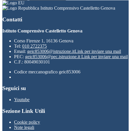
Istituto Comprensivo Castelletto Genova
Contatti
Istituto Comprensivo Castelletto Genova
Corso Firenze 1, 16136 Genova
Tel:
010 2722375
Email:
geic853006@istruzione.it
Link per inviare una mail
PEC:
geic853006@pec.istruzione.it
Link per inviare una mail
C.F.: 80049030101
Codice meccanografico geic853006
Seguici su
Youtube
Sezione Link Utili
Cookie policy
Note legali