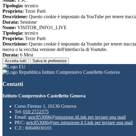
Nome:
YSC
Tipologia:
tecnico
Proprieta:
Terze Parti
Descrizione:
Questo cookie è impostato da YouTube per tenere traccia 
Durata:
Sessione
Nome:
VISITOR_INFO1_LIVE
Tipologia:
tecnico
Proprieta:
Terze Parti
Descrizione:
Questo cookie è impostato da Youtube per tenere traccia de
nuova o la vecchia versione dell'interfaccia di Youtube.
Durata:
6 Mesi
Accetta tutti
Salva le preferenze
Istituto Comprensivo Castelletto Genova
Contatti
Istituto Comprensivo Castelletto Genova
Corso Firenze 1, 16136 Genova
Tel:
010 2722375
Email:
geic853006@istruzione.it
Link per inviare una mail
PEC:
geic853006@pec.istruzione.it
Link per inviare una mail
C.F.: 80049030101