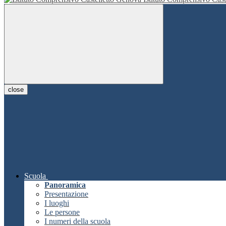
close
Scuola
Panoramica
Presentazione
I luoghi
Le persone
I numeri della scuola