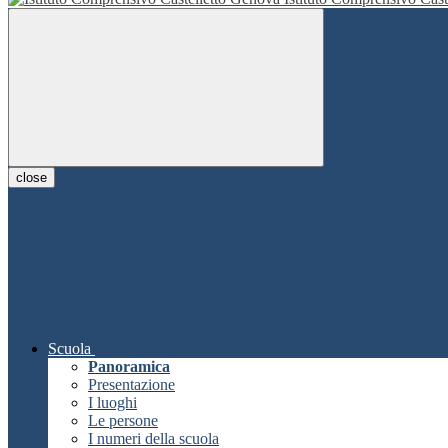
close
Scuola
Panoramica
Presentazione
I luoghi
Le persone
I numeri della scuola