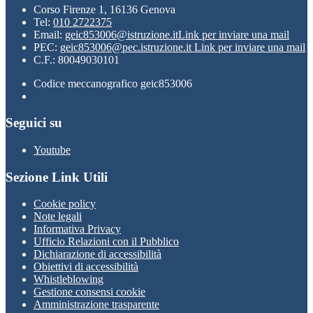
Corso Firenze 1, 16136 Genova
Tel:
010 2722375
Email:
geic853006@istruzione.it
Link per inviare una mail
PEC:
geic853006@pec.istruzione.it
Link per inviare una mail
C.F.: 80049030101
Codice meccanografico geic853006
Seguici su
Youtube
Sezione Link Utili
Cookie policy
Note legali
Informativa Privacy
Ufficio Relazioni con il Pubblico
Dichiarazione di accessibilità
Obiettivi di accessibilità
Whistleblowing
Gestione consensi cookie
Amministrazione trasparente