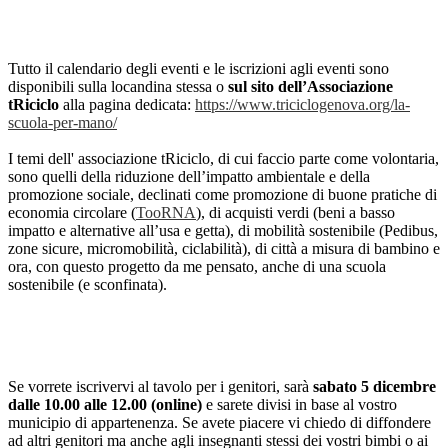
Tutto il calendario degli eventi e le iscrizioni agli eventi sono
disponibili sulla locandina stessa o
sul sito dell’Associazione
tRiciclo
alla pagina dedicata:
https://www.triciclogenova.
org/la-
scuola-per-mano/
I temi dell' associazione tRiciclo, di cui faccio parte come volontaria,
sono quelli della riduzione dell’impatto ambientale e della
promozione sociale, declinati come promozione di buone pratiche di
economia circolare (
TooRNA
), di acquisti verdi (beni a basso
impatto e alternative all’usa e getta), di mobilità sostenibile (Pedibus,
zone sicure, micromobilità, ciclabilità), di città a misura di bambino e
ora, con questo progetto da me pensato, anche di una scuola
sostenibile (e sconfinata).
Se vorrete iscrivervi al tavolo per i genitori, sarà
sabato 5 dicembre
dalle 10.00 alle 12.00 (online)
e sarete divisi in base al vostro
municipio di appartenenza. Se avete piacere vi chiedo di diffondere
ad altri genitori ma anche agli insegnanti stessi dei vostri bimbi o ai