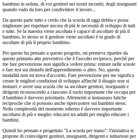
bambino in seduta, di voi genitori nei nostri incontri, degli insegnanti
quando vado da loro per condividere il lavoro...
Da questo parte tutto e credo che la scuola di oggi debba e possa
migliorare per rispettare ancora di più le necessità di sviluppo di tutti
e tutte. Se la maestra viene ascoltata è capace di ascoltare di più il
bambino, lo stesso se il genitore viene ascoltato è in grado di
ascoltare di più il proprio bambino.
Per questo ho pensato a questo progetto, mi premeva ripartire da
questo primario atto preventivo che è l'ascolto reciproco, perchè per
me fare prevenzione non significa vedere prima: entrare nelle scuole
e fare test sui disturbi dell'apprendimento o altro. No, questa
modalità non mi trova d'accordo. Fare prevenzione per me significa
creare le migliori condizioni di sviluppo affinchè il disagio non si
instauri: e avere una scuola che sa ascoltare genitori, insegnanti e
dirigenti riconoscendo a ciascuno il ruolo importante che occupa per
il bambino è davvero prioritario. Altrimenti si instaurano fatiche
reciproche che si possono anche ripercuotere sui bambini stessi.
Nella complessità del momento odierno è davvero importante
ascoltarsi di più e meglio: educarsi tra adulti per meglio educare i
bambini.
Quindi ho pensato e progettato "La scuola per mano": l'iniziativa si
propone di coinvolgere genitori, insegnanti, dirigenti e istituzioni per