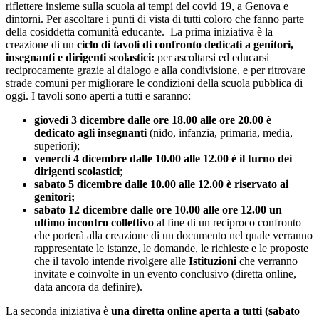
riflettere insieme sulla scuola ai tempi del covid 19, a Genova e
dintorni. Per ascoltare i punti di vista di tutti coloro che fanno parte
della cosiddetta comunità educante. La prima iniziativa è la
creazione di un
ciclo di tavoli di confronto dedicati a genitori,
insegnanti e dirigenti scolastici:
per ascoltarsi ed educarsi
reciprocamente grazie al dialogo e alla condivisione, e per ritrovare
strade comuni per migliorare le condizioni della scuola pubblica di
oggi. I tavoli sono aperti a tutti e saranno:
giovedì 3 dicembre dalle ore 18.00 alle ore 20.00 è
dedicato agli insegnanti
(nido, infanzia, primaria, media,
superiori);
venerdì 4 dicembre dalle 10.00 alle 12.00 è il turno dei
dirigenti scolastici
;
sabato 5 dicembre dalle 10.00 alle 12.00 è riservato ai
genitori;
sabato 12 dicembre dalle ore 10.00 alle ore 12.00 un
ultimo incontro collettivo
al fine di un reciproco confronto
che porterà alla creazione di un documento nel quale verranno
rappresentate le istanze, le domande, le richieste e le proposte
che il tavolo intende rivolgere alle
Istituzioni
che verranno
invitate e coinvolte in un evento conclusivo (diretta online,
data ancora da definire).
La seconda iniziativa è
una diretta online aperta a tutti (sabato