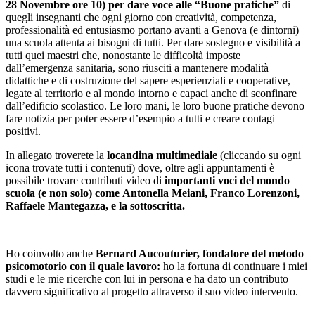
28 Novembre ore 10) per dare voce alle “Buone pratiche”
di
quegli insegnanti che ogni giorno con creatività, competenza,
professionalità ed entusiasmo portano avanti a Genova (e dintorni)
una scuola attenta ai bisogni di tutti. Per dare sostegno e visibilità a
tutti quei maestri che, nonostante le difficoltà imposte
dall’emergenza sanitaria, sono riusciti a mantenere modalità
didattiche e di costruzione del sapere esperienziali e cooperative,
legate al territorio e al mondo intorno e capaci anche di sconfinare
dall’edificio scolastico. Le loro mani, le loro buone pratiche devono
fare notizia per poter essere d’esempio a tutti e creare contagi
positivi.
In allegato troverete la
locandina multimediale
(cliccando su ogni
icona trovate tutti i contenuti) dove, oltre agli appuntamenti è
possibile trovare contributi video di
importanti voci del mondo
scuola (e non solo)
come
Antonella Meiani, Franco Lorenzoni,
Raffaele Mantegazza, e la sottoscritta.
Ho coinvolto anche
Bernard Aucouturier, fondatore del metodo
psicomotorio con il quale lavoro:
ho la fortuna di continuare i miei
studi e le mie ricerche con lui in persona e ha dato un contributo
davvero significativo al progetto attraverso il suo video intervento.