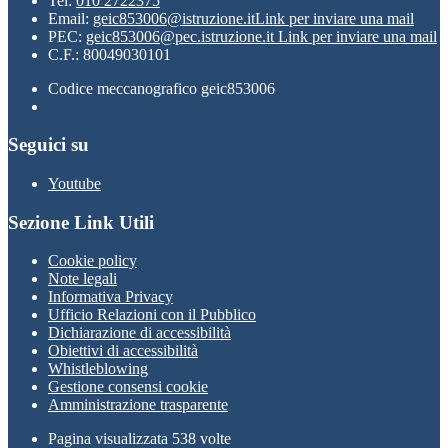
Tel:
010 2722375
Email:
geic853006@istruzione.it
Link per inviare una mail
PEC:
geic853006@pec.istruzione.it
Link per inviare una mail
C.F.: 80049030101
Codice meccanografico geic853006
Seguici su
Youtube
Sezione Link Utili
Cookie policy
Note legali
Informativa Privacy
Ufficio Relazioni con il Pubblico
Dichiarazione di accessibilità
Obiettivi di accessibilità
Whistleblowing
Gestione consensi cookie
Amministrazione trasparente
Pagina visualizzata
538
volte