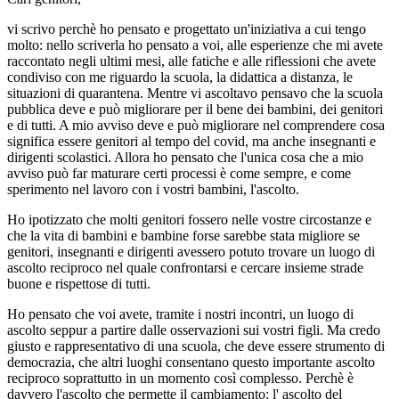
vi scrivo perchè ho pensato e progettato un'iniziativa a cui tengo
molto: nello scriverla ho pensato a voi, alle esperienze che mi avete
raccontato negli ultimi mesi, alle fatiche e alle riflessioni che avete
condiviso con me riguardo la scuola, la didattica a distanza, le
situazioni di quarantena. Mentre vi ascoltavo pensavo che la scuola
pubblica deve e può migliorare per il bene dei bambini, dei genitori
e di tutti. A mio avviso deve e può migliorare nel comprendere cosa
significa essere genitori al tempo del covid, ma anche insegnanti e
dirigenti scolastici. Allora ho pensato che l'unica cosa che a mio
avviso può far maturare certi processi è come sempre, e come
sperimento nel lavoro con i vostri bambini, l'ascolto.
Ho ipotizzato che molti genitori fossero nelle vostre circostanze e
che la vita di bambini e bambine forse sarebbe stata migliore se
genitori, insegnanti e dirigenti avessero potuto trovare un luogo di
ascolto reciproco nel quale confrontarsi e cercare insieme strade
buone e rispettose di tutti.
Ho pensato che voi avete, tramite i nostri incontri, un luogo di
ascolto seppur a partire dalle osservazioni sui vostri figli. Ma credo
giusto e rappresentativo di una scuola, che deve essere strumento di
democrazia, che altri luoghi consentano questo importante ascolto
reciproco soprattutto in un momento così complesso. Perchè è
davvero l'ascolto che permette il cambiamento: l' ascolto del