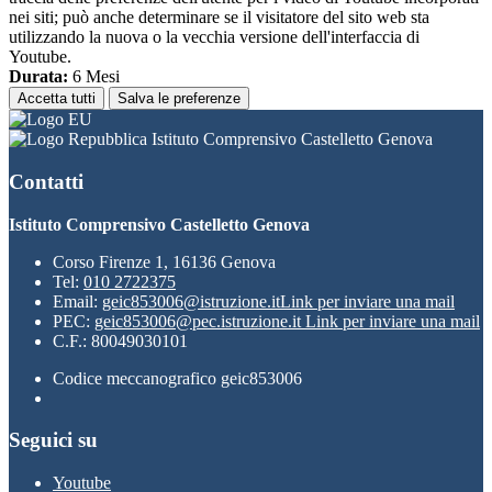
nei siti; può anche determinare se il visitatore del sito web sta
utilizzando la nuova o la vecchia versione dell'interfaccia di
Youtube.
Durata:
6 Mesi
Accetta tutti
Salva le preferenze
Istituto Comprensivo Castelletto Genova
Contatti
Istituto Comprensivo Castelletto Genova
Corso Firenze 1, 16136 Genova
Tel:
010 2722375
Email:
geic853006@istruzione.it
Link per inviare una mail
PEC:
geic853006@pec.istruzione.it
Link per inviare una mail
C.F.: 80049030101
Codice meccanografico geic853006
Seguici su
Youtube