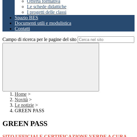
Offerta formativa
Le schede didattiche
I progetti delle classi
Spazio BES
Documenti utili e modulistica
Contatti
Campo di ricerca per le pagine del sito
Home
>
Novità
>
Le notizie
>
GREEN PASS
GREEN PASS
SITO UFFICIALE CERTIFICAZIONE VERDE A CURA