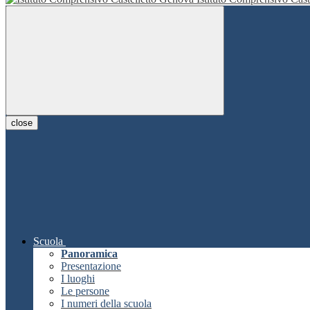
close
Scuola
Panoramica
Presentazione
I luoghi
Le persone
I numeri della scuola