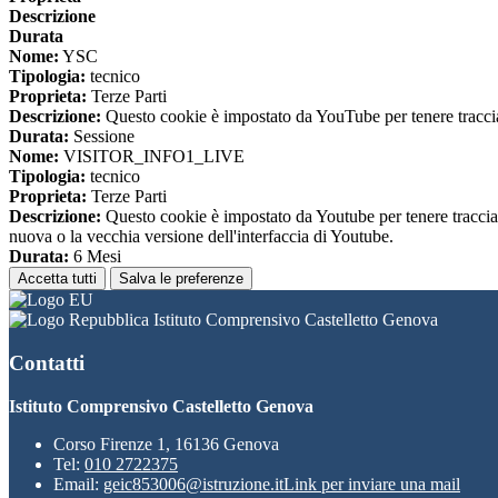
Descrizione
Durata
Nome:
YSC
Tipologia:
tecnico
Proprieta:
Terze Parti
Descrizione:
Questo cookie è impostato da YouTube per tenere traccia 
Durata:
Sessione
Nome:
VISITOR_INFO1_LIVE
Tipologia:
tecnico
Proprieta:
Terze Parti
Descrizione:
Questo cookie è impostato da Youtube per tenere traccia de
nuova o la vecchia versione dell'interfaccia di Youtube.
Durata:
6 Mesi
Accetta tutti
Salva le preferenze
Istituto Comprensivo Castelletto Genova
Contatti
Istituto Comprensivo Castelletto Genova
Corso Firenze 1, 16136 Genova
Tel:
010 2722375
Email:
geic853006@istruzione.it
Link per inviare una mail