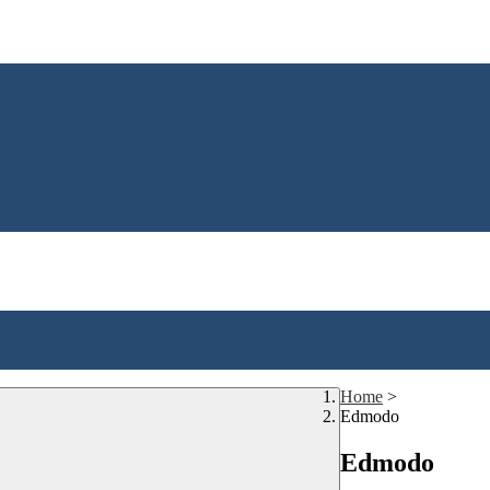
Home
>
Edmodo
Edmodo