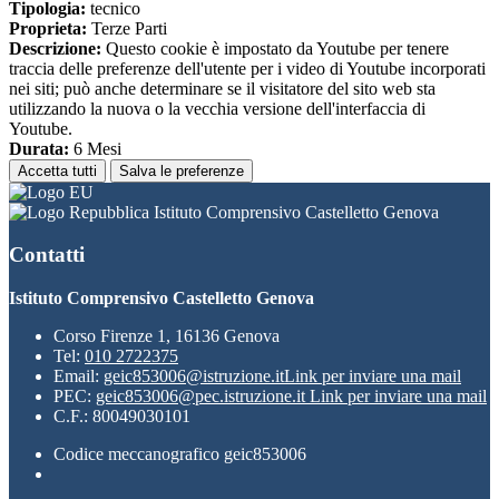
Tipologia:
tecnico
Proprieta:
Terze Parti
Descrizione:
Questo cookie è impostato da Youtube per tenere
traccia delle preferenze dell'utente per i video di Youtube incorporati
nei siti; può anche determinare se il visitatore del sito web sta
utilizzando la nuova o la vecchia versione dell'interfaccia di
Youtube.
Durata:
6 Mesi
Accetta tutti
Salva le preferenze
Istituto Comprensivo Castelletto Genova
Contatti
Istituto Comprensivo Castelletto Genova
Corso Firenze 1, 16136 Genova
Tel:
010 2722375
Email:
geic853006@istruzione.it
Link per inviare una mail
PEC:
geic853006@pec.istruzione.it
Link per inviare una mail
C.F.: 80049030101
Codice meccanografico geic853006