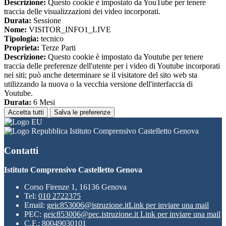
Descrizione:
Questo cookie è impostato da YouTube per tenere
traccia delle visualizzazioni dei video incorporati.
Durata:
Sessione
Nome:
VISITOR_INFO1_LIVE
Tipologia:
tecnico
Proprieta:
Terze Parti
Descrizione:
Questo cookie è impostato da Youtube per tenere
traccia delle preferenze dell'utente per i video di Youtube incorporati
nei siti; può anche determinare se il visitatore del sito web sta
utilizzando la nuova o la vecchia versione dell'interfaccia di
Youtube.
Durata:
6 Mesi
Accetta tutti
Salva le preferenze
Istituto Comprensivo Castelletto Genova
Contatti
Istituto Comprensivo Castelletto Genova
Corso Firenze 1, 16136 Genova
Tel:
010 2722375
Email:
geic853006@istruzione.it
Link per inviare una mail
PEC:
geic853006@pec.istruzione.it
Link per inviare una mail
C.F.: 80049030101