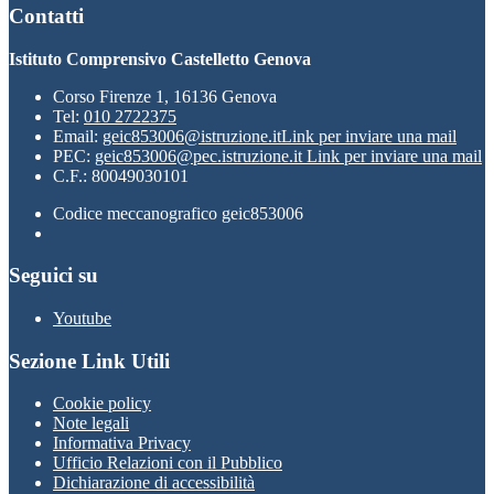
Contatti
Istituto Comprensivo Castelletto Genova
Corso Firenze 1, 16136 Genova
Tel:
010 2722375
Email:
geic853006@istruzione.it
Link per inviare una mail
PEC:
geic853006@pec.istruzione.it
Link per inviare una mail
C.F.: 80049030101
Codice meccanografico geic853006
Seguici su
Youtube
Sezione Link Utili
Cookie policy
Note legali
Informativa Privacy
Ufficio Relazioni con il Pubblico
Dichiarazione di accessibilità