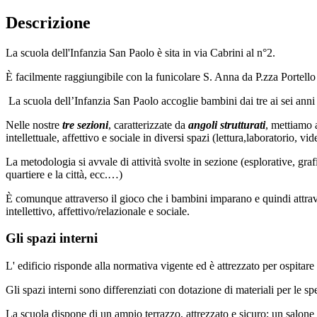
Descrizione
La scuola dell'Infanzia San Paolo è sita in via Cabrini al n°2.
È facilmente raggiungibile con la funicolare S. Anna da P.zza Portel
La scuola dell’Infanzia San Paolo accoglie bambini dai tre ai sei anni 
Nelle nostre
tre sezioni
, caratterizzate da
angoli strutturati
, mettiamo 
intellettuale, affettivo e sociale in diversi spazi (lettura,laboratorio, 
La metodologia si avvale di attività svolte in sezione (esplorative, gra
quartiere e la città, ecc.…)
È comunque attraverso il gioco che i bambini imparano e quindi attraver
intellettivo, affettivo/relazionale e sociale.
Gli spazi interni
L' edificio risponde alla normativa vigente ed è attrezzato per ospitare
Gli spazi interni sono differenziati con dotazione di materiali per le spe
La scuola dispone di un ampio terrazzo, attrezzato e sicuro; un salone