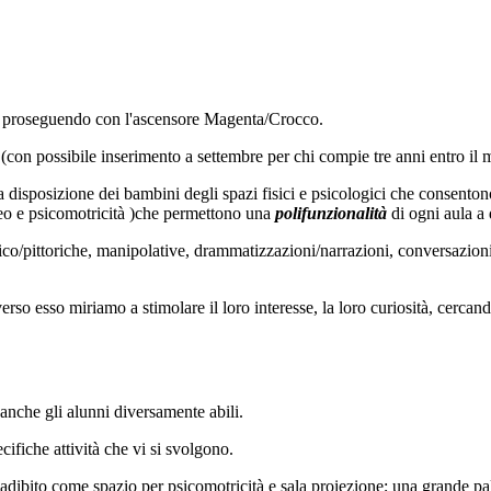
lo proseguendo con l'ascensore Magenta/Crocco.
(con possibile inserimento a settembre per chi compie tre anni entro il 
a disposizione dei bambini degli spazi fisici e psicologici che consenton
video e psicomotricità )che permettono una
polifunzionalità
di ogni aula a
fico/pittoriche, manipolative, drammatizzazioni/narrazioni, conversazioni
so esso miriamo a stimolare il loro interesse, la loro curiosità, cercando
 anche gli alunni diversamente abili.
cifiche attività che vi si svolgono.
 adibito come spazio per psicomotricità e sala proiezione; una grande pa