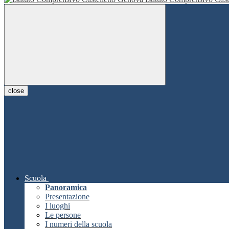
close
Scuola
Panoramica
Presentazione
I luoghi
Le persone
I numeri della scuola