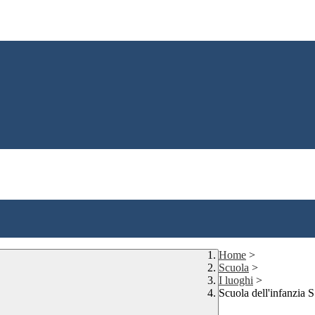
Home
>
Scuola
>
I luoghi
>
Scuola dell'infanzia S