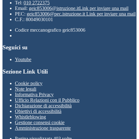
Tel:
010 2722375
Email:
geic853006@istruzione.it
Link per inviare una mail
PEC:
geic853006@pec.istruzione.it
Link per inviare una mail
C.F.: 80049030101
Codice meccanografico geic853006
Seguici su
Youtube
Sezione Link Utili
Cookie policy
Note legali
Informativa Privacy
Ufficio Relazioni con il Pubblico
Dichiarazione di accessibilità
Obiettivi di accessibilità
Whistleblowing
Gestione consensi cookie
Amministrazione trasparente
Pagina visualizzata
403
volte